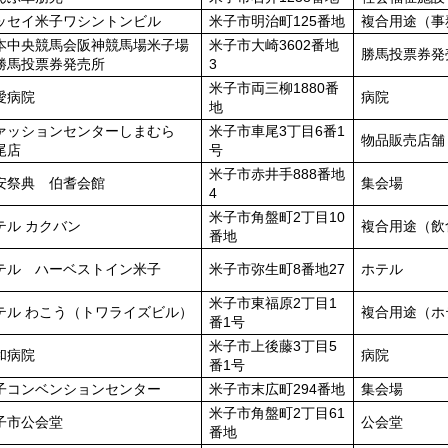
ッセイ米子ワシントンビル
米子市明治町125番地
複合用途（事
本中央競馬会阪神競馬場米子場
米子市大崎3602番地
勝馬投票券発
勝馬投票券発売所
3
米子市両三柳1880番
愛病院
病院
地
ァッションセンターしまむら
米子市車尾3丁目6番1
物品販売店舗
尾店
号
米子市赤井手888番地
安祭典 伯耆会館
集会場
4
米子市角盤町2丁目10
テル カクバン
複合用途（飲
番地
テル ハーベストイン米子
米子市弥生町8番地27
ホテル
米子市東福原2丁目1
テル わこう（トワライズビル）
複合用途（ホ
番1号
米子市上後藤3丁目5
和病院
病院
番1号
子コンベンションセンター
米子市末広町294番地
集会場
米子市角盤町2丁目61
子市公会堂
公会堂
番地