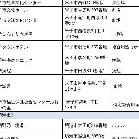
子市児童文化センター
米子市西町133番地
集会場
子市文化ホール
米子市末広町293番地
劇場
米子市淀江町西原708
子市淀江文化センター
劇場
番地4
米子市西福原2丁目1
子しんまち天満屋
百貨店
番10号
子タウンホテル
米子市明治町255番地
複合用途（ホ
米子市彦名町1250番
子中海クリニック
病院
地
子病院
米子市日原319番地1
病院
米子市皆生温泉3丁目
生游月
旅館
11番1号
子市福祉保健総合センターふれ
米子市錦町1丁目
特定複合用
いの里
139-3
境港市】
宿野乃 境港
境港市大正町216番地
ホテル
境港市誠道町2083番
かい幸朋苑
老人福祉施設