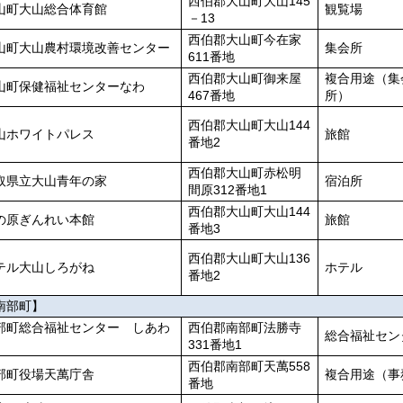
西伯郡大山町大山145
山町大山総合体育館
観覧場
－13
西伯郡大山町今在家
山町大山農村環境改善センター
集会所
611番地
西伯郡大山町御来屋
複合用途（集
山町保健福祉センターなわ
467番地
所）
西伯郡大山町大山144
山ホワイトパレス
旅館
番地2
西伯郡大山町赤松明
取県立大山青年の家
宿泊所
間原312番地1
西伯郡大山町大山144
の原ぎんれい本館
旅館
番地3
西伯郡大山町大山136
テル大山しろがね
ホテル
番地2
南部町】
部町総合福祉センター しあわ
西伯郡南部町法勝寺
総合福祉セン
331番地1
西伯郡南部町天萬558
部町役場天萬庁舎
複合用途（事
番地