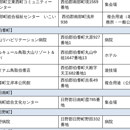
部町立東西町コミュニティー
西伯郡南部町境1569
集会場
ンター
番地
部町総合福祉センター いこい
西伯郡南部町浅井
複合用途（
938
務所・一般
伯耆町】
西伯郡伯耆町大原927
山リハビリテーション病院
病院
番地1
ルキュール鳥取大山リゾート＆
西伯郡伯耆町丸山中
ホテル
パ
祖1647番地13
西伯郡伯耆町大殿字
イナム鳥取伯耆店
遊技場
天王682番地1
西伯郡伯耆町吉長49
耆町立岸本公民館
複合用途（公
番地
日南町】
日野郡日南町霞785番
南町総合文化センター
集会場
地
日野町】
日野郡日野町野田332
野病院
病院
番地