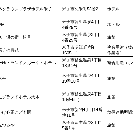
NAクラウンプラザホテル米子
米子市久米町53番2
ホテル
米子市皆生温泉4丁目
AM
ホテル
4番25号
米子市皆生温泉3丁目
色・湯の宿 松月
旅館
4番25号
米子市淀江町佐陀
複合用途（物
菓子の壽城
1605－1
作業場）
米子市皆生温泉1丁目
ーゆ・ランド／おーゆ・ホテル
複合用途（ホ
18番1号
米子市皆生温泉4丁目
水亭
旅館
19番10号
米子市皆生温泉4丁目
生グランドホテル天水
旅館
18番45号
米子市新開4丁目14番
いけ心正こども園
幼保連携型認
地11号
米子市皆生温泉2丁目
生つるや
旅館
5番1号