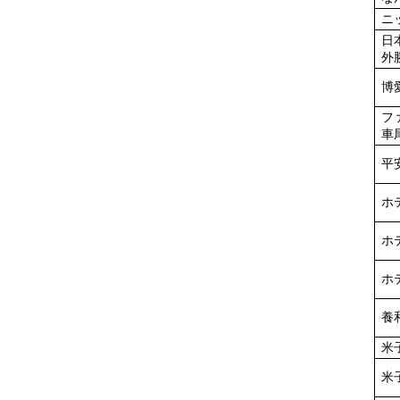
ニ
日
外
博
フ
車
平
ホ
ホ
ホ
養
米
米