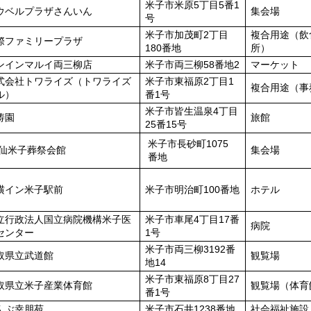
米子市米原5丁目5番1
ウベルプラザさんいん
集会場
号
米子市加茂町2丁目
複合用途（飲
際ファミリープラザ
180番地
所）
ンインマルイ両三柳店
米子市両三柳58番地2
マーケット
式会社トワライズ（トワライズ
米子市東福原2丁目1
複合用途（事
ル）
番1号
米子市皆生温泉4丁目
涛園
旅館
25番15号
米子市長砂町1075
仙米子葬祭会館
集会場
番地
横イン米子駅前
米子市明治町100番地
ホテル
立行政法人国立病院機構米子医
米子市車尾4丁目17番
病院
センター
1号
米子市両三柳3192番
取県立武道館
観覧場
地14
米子市東福原8丁目27
取県立米子産業体育館
観覧場（体育
番1号
んぶ幸朋苑
米子市石井1238番地
社会福祉施設