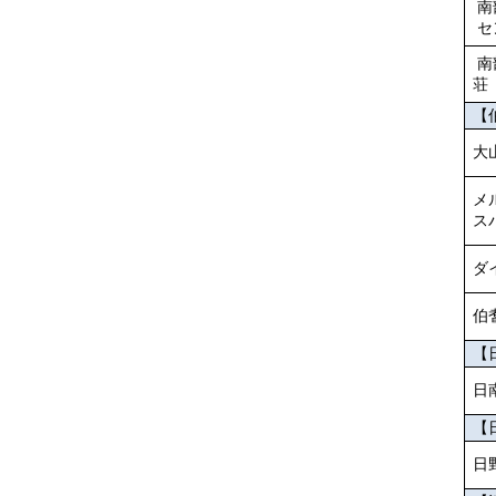
南
セ
南
荘
【
大
メ
ス
ダ
伯
【
日
【
日