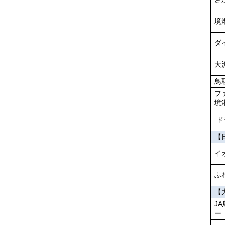
境
ダ
大
鳥
フ
境
ド
【
イ
ふ
【
J
ー