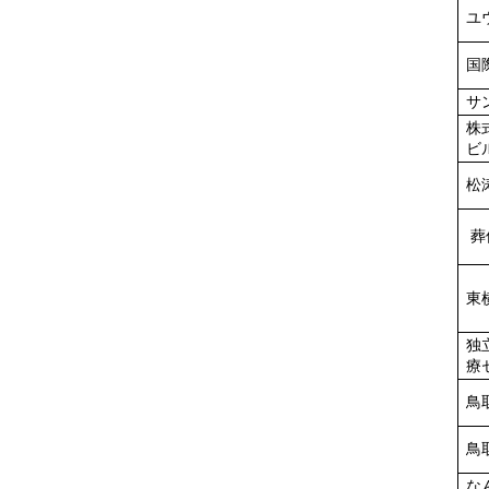
ユ
国
サ
株
ビ
松
葬
東
独
療
鳥
鳥
な