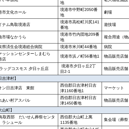
地
境港市中野町2050番
港市文化ホール
劇場
地
境港市高松町川尻141
イナム鳥取境港店
遊技場
番地
境港市竹内団地209番
漁市場なかうら
複合用途（物
地
取県済生会境港総合病院
境港市米川町44番地
病院
ァッションセンターしまむら
境港市浜ノ町56番地1
物品販売店舗
港店
境港市夕日ヶ丘2丁
ラッグコスモス 夕日ヶ丘店
物品販売店舗
目2-1
日吉津村】
西伯郡日吉津村日吉
オン日吉津店 東館
マーケット
津1160番地1
西伯郡日吉津村日吉
れあい村アスパル
物品販売店舗
津1450番地
大山町】
A鳥取西部 だいせん葬祭センタ
西伯郡大山町上萬
集会場（葬祭
 ラシュール
1135番地