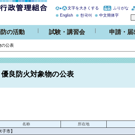
文字を大きくする
ふりがな
English
한국어
中文簡体字
消防の活動
試験・講習会
申請・届
物の公表
優良防火対象物の公表
名称
所在地
米子市】