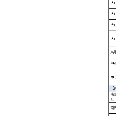
大
大
大
大
鳥
中
ホ
【
南
せ
南