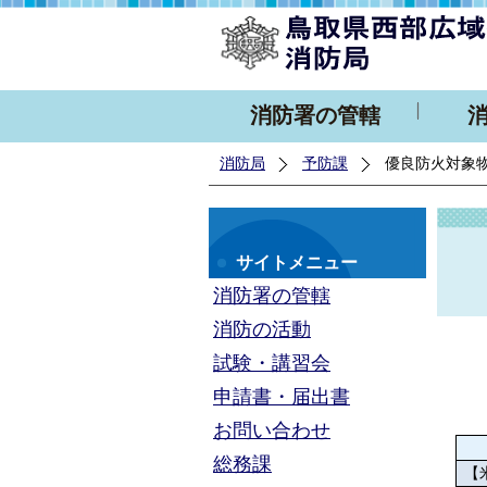
消防署の管轄
消防局
予防課
優良防火対象
サイトメニュー
消防署の管轄
消防の活動
試験・講習会
申請書・届出書
お問い合わせ
総務課
【