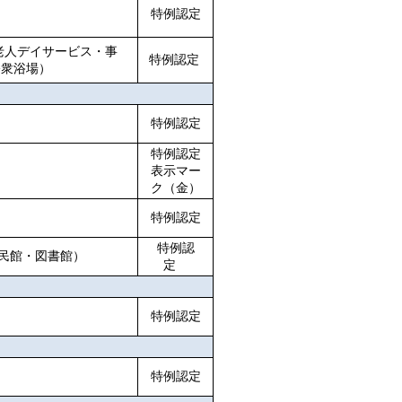
特例認定
老人デイサービス・事
特例認定
公衆浴場）
特例認定
特例認定
表示マー
ク（金）
特例認定
特例認
民館・図書館）
定
特例認定
特例認定