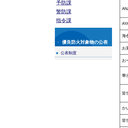
予防課
A
警防課
指令課
AY
海
優良防火対象物の公表
お
公表制度
お
華
皆
か
皆