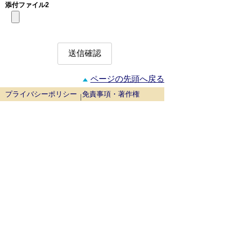
添付ファイル2
ページの先頭へ戻る
プライバシーポリシー
免責事項・著作権
ウェブアクセシビリティについて
リンクについて
サイトの考え方
お問い合わせ
鳥取県西部広域行政管理組合
事務局 〒689-3403
鳥取県米子市淀江町西原1129番地1（米
子市淀江支所内）
代表番号：
0859-22-7722
場所：
米子市淀江支所周辺の地図