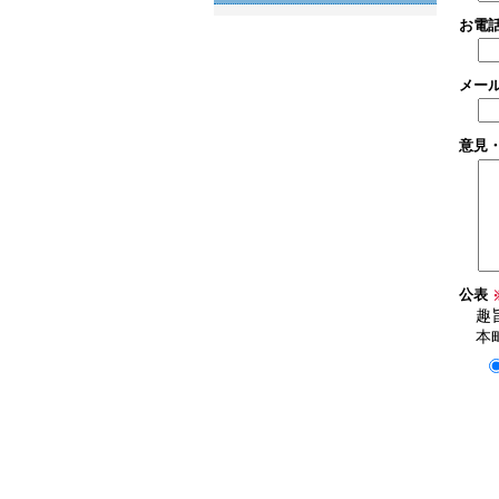
お電
メー
意見
公表
趣
本