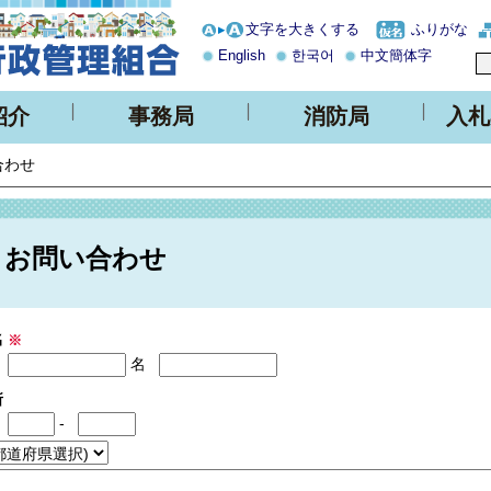
文字を大きくする
ふりがな
English
한국어
中文簡体字
紹介
事務局
消防局
入札
合わせ
お問い合わせ
名
※
名
所
-