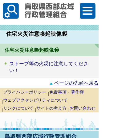
한국어
住宅火災注意喚起映像📹
住宅火災注意喚起映像📹
ストーブ等の火災に注意してくださ
い！
ページの先頭へ戻る
プライバシーポリシー
免責事項・著作権
ウェブアクセシビリティについて
リンクについて
サイトの考え方
お問い合わせ
鳥取県西部広域行政管理組合