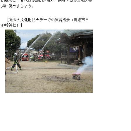
の機会に、文化財
愛護の意識や、防火・防災意識の高
揚に努めましょう。
【過去の文化財防火デーでの演習風景（境港市日
御﨑神社）】