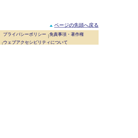
ページの先頭へ戻る
プライバシーポリシー
免責事項・著作権
ウェブアクセシビリティについて
リンクについて
サイトの考え方
お問い合わせ
鳥取県西部広域行政管理組合
事務局 〒689-3403
鳥取県米子市淀江町西原1129番地1（米
子市淀江支所内）
代表番号：
0859-22-7722
場所：
米子市淀江支所周辺の地図
消防局 〒683-0853
鳥取県米子市両三柳5452番地
代表番号：
0859-35-1951