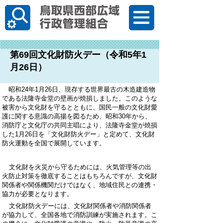
한국어
第69回文化財防火デー（令和5年1
月26日）
昭和
24
年1月
26
日、現存する世界最古の木造建造物
である法隆寺金堂の壁画が焼損しました。
このような
被害から文化
財を守るとともに、国民一般の文化財愛
護に関する意識の高揚を図るため、昭和
30
年から、
消防庁と文化庁の共同主唱により、
法隆寺金堂が焼損
した1月
2
6日を「文化財防火デー」と定めて、文化財
防火運動を全国で展開しています。
文化財を火災から守るためには、火気管理等の出
火防止対策を徹底することはもちろんですが、文化財
関係者や関係機関
だけではなく、地域住民との連携・
協力が必要となります。
文化財防火デーには、文化財関係者や消防関係者
が協力して、全国各地で消防訓練が実施されます。こ