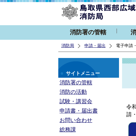
消防署の管轄
消防局
申請・届出
電子申請
サイトメニュー
消防署の管轄
消防の活動
試験・講習会
令
申請書・届出書
請
お問い合わせ
総務課