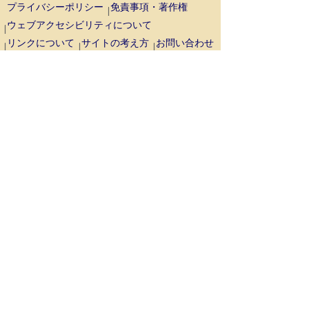
プライバシーポリシー
免責事項・著作権
ウェブアクセシビリティについて
リンクについて
サイトの考え方
お問い合わせ
鳥取県西部広域行政管理組合
事務局 〒689-3403
鳥取県米子市淀江町西原1129番地1（米
子市淀江支所内）
代表番号：
0859-22-7722
場所：
米子市淀江支所周辺の地図
消防局 〒683-0853
鳥取県米子市両三柳5452番地
代表番号：
0859-35-1951
場所：
消防局庁舎周辺の地図
Copyright (C) West Tottori Prefecture Wide Area
Administrative Management Association All
rights reserved