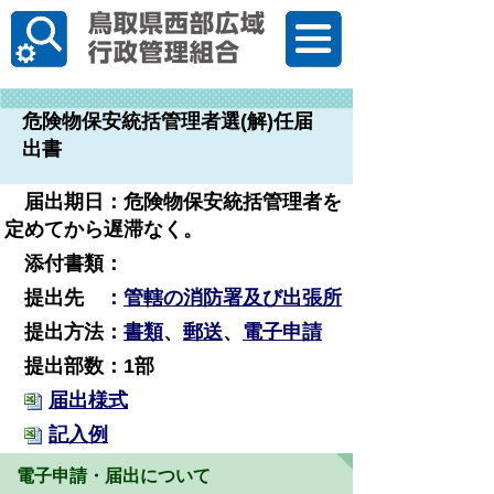
한국어
危険物保安統括管理者選(解)任届
出書
届出期日：危険物保安統括管理者を
定めてから遅滞なく。
添付書類：
提出先 ：
管轄の消防署及び出張所
提出方法：
書類
、
郵送
、
電子申請
提出部数：1部
届出様式
記入例
電子申請・届出について