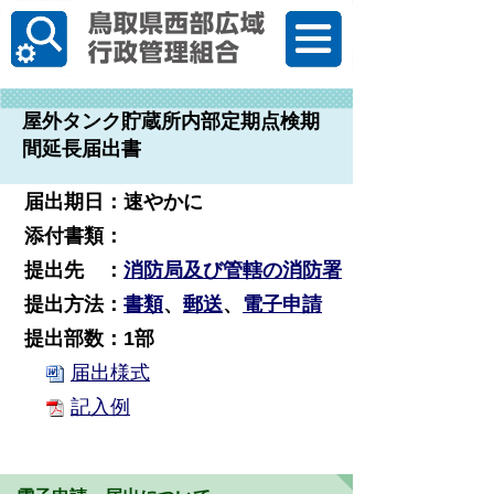
한국어
屋外タンク貯蔵所内部定期点検期
間延長届出書
届出期日：速やかに
添付書類：
提出先 ：
消防局及び管轄の消防署
提出方法：
書類
、
郵送
、
電子申請
提出部数：1部
届出様式
記入例