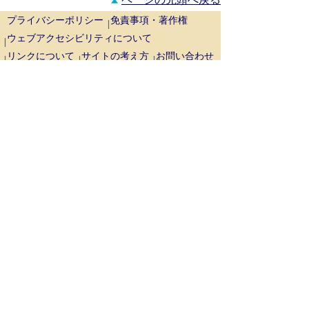
プライバシーポリシー
免責事項・著作権
ウェブアクセシビリティについて
リンクについて
サイトの考え方
お問い合わせ
鳥取県西部広域行政管理組合
事務局 〒689-3403
鳥取県米子市淀江町西原1129番地1（米
子市淀江支所内）
代表番号：
0859-22-7722
場所：
米子市淀江支所周辺の地図
消防局 〒683-0853
鳥取県米子市両三柳5452番地
代表番号：
0859-35-1951
場所：
消防局庁舎周辺の地図
Copyright (C) West Tottori Prefecture Wide Area
Administrative Management Association All