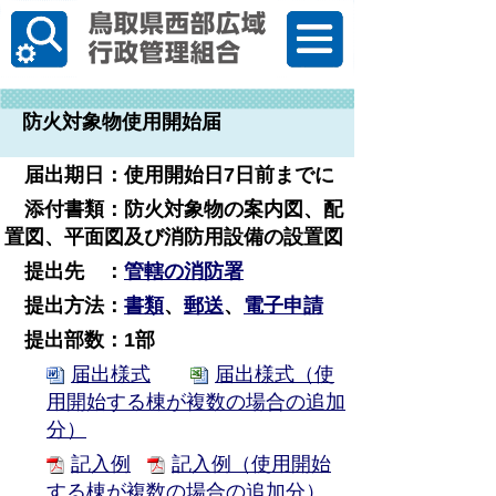
한국어
防火対象物使用開始届
届出期日：使用開始日7日前までに
添付書類：
防火対象物の
案内図、配
置図、平面図及び消防用設備の設置図
提出先 ：
管轄の消防署
提出方法：
書類
、
郵送
、
電子申請
提出部数：1部
届出様式
届出様式（使
用開始する棟が複数の場合の追加
分）
記入例
記入例（使用開始
する棟が複数の場合の追加分）