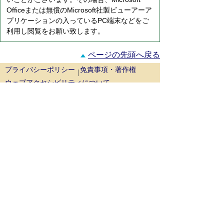
Officeまたは無償のMicrosoft社製ビューアーア
プリケーションの入っているPC端末などをご
利用し閲覧をお願い致します。
ページの先頭へ戻る
プライバシーポリシー
免責事項・著作権
ウェブアクセシビリティについて
リンクについて
サイトの考え方
お問い合わせ
鳥取県西部広域行政管理組合
事務局 〒689-3403
鳥取県米子市淀江町西原1129番地1（米
子市淀江支所内）
代表番号：
0859-22-7722
場所：
米子市淀江支所周辺の地図
消防局 〒683-0853
鳥取県米子市両三柳5452番地