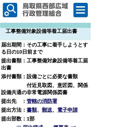
한국어
工事整備対象設備等着工届出書
届出期間：その工事に着手しようとす
る日の10日前まで
提出書類：
工事整備対象設備等着工届
出書
添付書類：設備ごとに必要な書類
付近見取図、意匠図、関係
設備共通の非常電源関係図書
提出先 ：
管轄の消防署
提出方法：
書類
、
郵送
、
電子申請
提出部数：1部