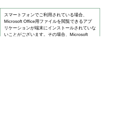
スマートフォンでご利用されている場合、
Microsoft Office用ファイルを閲覧できるアプ
リケーションが端末にインストールされていな
いことがございます。その場合、Microsoft
Officeまたは無償のMicrosoft社製ビューアーア
プリケーションの入っているPC端末などをご
利用し閲覧をお願い致します。
ページの先頭へ戻る
プライバシーポリシー
免責事項・著作権
ウェブアクセシビリティについて
リンクについて
サイトの考え方
お問い合わせ
鳥取県西部広域行政管理組合
事務局 〒689-3403
鳥取県米子市淀江町西原1129番地1（米