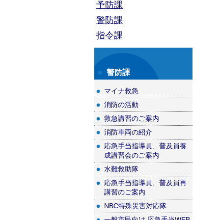
予防課
警防課
指令課
警防課
マイナ救急
消防の活動
救急講習のご案内
消防車両の紹介
応急手当指導員、普及員養
成講習会のご案内
水難救助隊
応急手当指導員、普及員再
講習のご案内
NBC特殊災害対応隊
一般市民向け 応急手当WEB