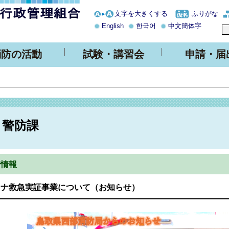
文字を大きくする
ふりがな
English
한국어
中文簡体字
消防の活動
試験・講習会
申請・届
警防課
着情報
イナ救急実証事業について（お知らせ）