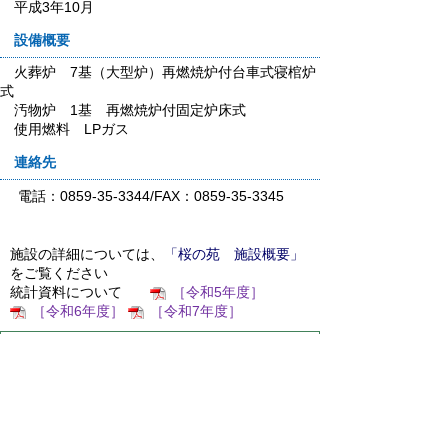
平成3年10月
設備概要
火葬炉 7基（大型炉）再燃焼炉付台車式寝棺炉
式
汚物炉 1基 再燃焼炉付固定炉床式
使用燃料 LPガス
連絡先
電話：0859-35-3344/FAX：0859-35-3345
施設の詳細については、
「桜の苑 施設概要」
をご覧ください
統計資料について
［令和5年度］
［令和6年度］
［令和7年度］
スマートフォンでご利用されている場合、
Microsoft Office用ファイルを閲覧できるアプ
リケーションが端末にインストールされていな
いことがございます。その場合、Microsoft
Officeまたは無償のMicrosoft社製ビューアーア