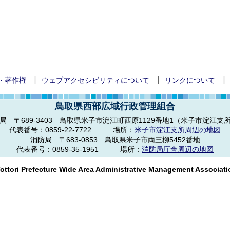
・著作権
ウェブアクセシビリティについて
リンクについて
鳥取県西部広域行政管理組合
局 〒689-3403
鳥取県米子市淀江町西原1129番地1（米子市淀江支
代表番号：
0859-22-7722
場所：
米子市淀江支所周辺の地図
消防局 〒683-0853
鳥取県米子市両三柳5452番地
代表番号：
0859-35-1951
場所：
消防局庁舎周辺の地図
ottori Prefecture Wide Area Administrative Management Associatio