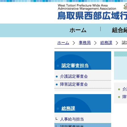
ホーム
組合
ホーム
事務局
総務課
認
認定審査担当
介護認定審査会
障害認定審査会
介
障
総務課
人事給与担当