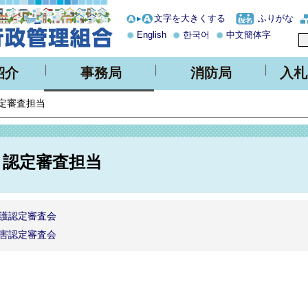
文字を大きくする
ふりがな
English
한국어
中文簡体字
紹介
事務局
消防局
入札
定審査担当
認定審査担当
護認定審査会
害認定審査会