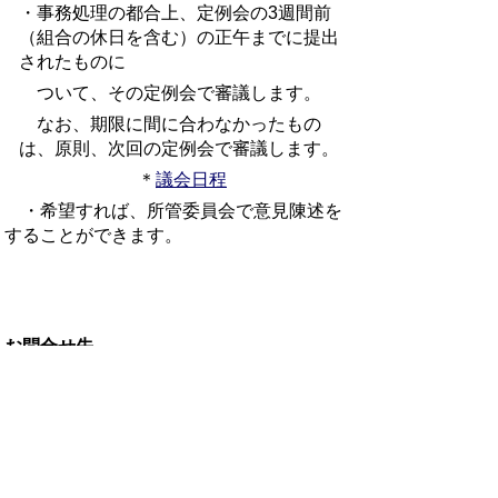
・事務処理の都合上、定例会の3週間前
（組合の休日を含む）の正午までに提出
されたものに
ついて、その定例会で審議します。
なお、期限に間に合わなかったもの
は、原則、次回の定例会で審議します。
＊
議会日程
・希望すれば、所管委員会で意見陳述を
することができます。
お問合せ先
会計室（議会担当）
〒
689-3403
鳥取県米子市淀江町西原
1129
番地
1
（米子市淀江支所内）
電話番号 0859-22-
7736 ファクシミリ